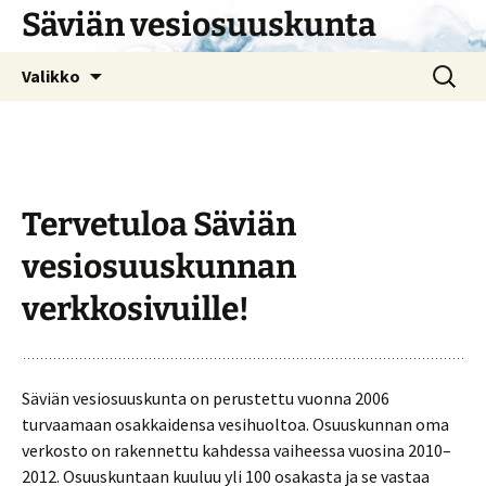
Siirry
Säviän vesiosuuskunta
sisältöön
Haku:
Valikko
Tervetuloa Säviän
vesiosuuskunnan
verkkosivuille!
Säviän vesiosuuskunta on perustettu vuonna 2006
turvaamaan osakkaidensa vesihuoltoa. Osuuskunnan oma
verkosto on rakennettu kahdessa vaiheessa vuosina 2010–
2012. Osuuskuntaan kuuluu yli 100 osakasta ja se vastaa